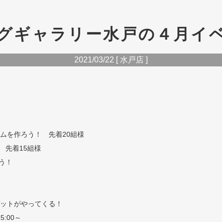
グギャラリー水戸の４月イ
2021/03/22 [ 水戸店 ]
ウムを作ろう！ 先着20組様
 先着15組様
う！
ンゼットがやってくる！
5:00～