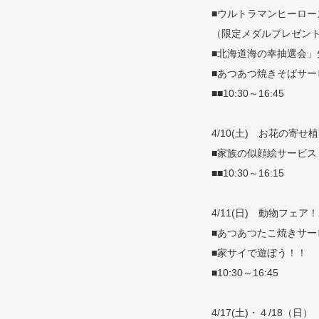
■ウルトラマンヒーロー
（限定メダルプレゼント
■北海道海の幸抽選会」
■あつあつ焼きそばサー
■■10:30～16:45
4/10(土) お花の寄
■家族の似顔絵サービス
■■10:30～16:15
4/11(日) 動物フェ
■あつあつたこ焼きサー
■家サイで遊ぼう！！
■10:30～16:45
4/17(土)・４/18