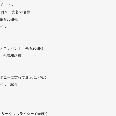
ズミッシ
付き）先着50名様
先着30組様
ビス
せ植えプレゼント 先着20組様
 先着25名様
ア！ポニーに乗って展示場お散歩
ビス 80食
（日） サークルスライダーで遊ぼう！