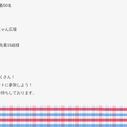
着50名
にゃん広場
先着15組様
くさん！
ントに参加しよう！
お待ちしております。