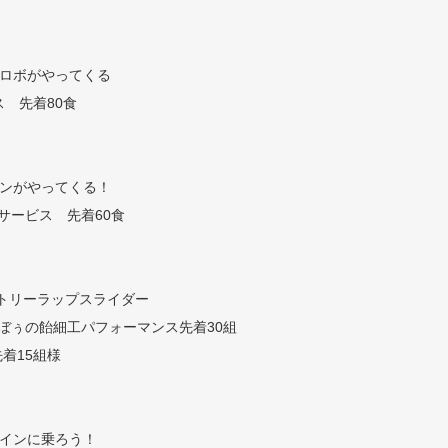
レスロボがやってくる
ス 先着80食
ルーンがやってくる！
サービス 先着60食
)ビクトリーラップスライダー
ぼぅの飴細工パフォーマンス先着30組
着15組様
トレインに乗ろう！